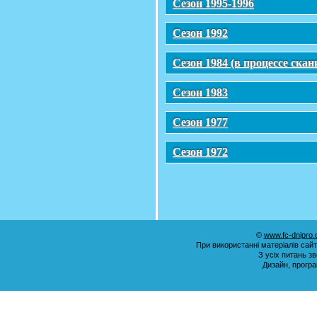
Сезон 1995-1996
Сезон 1992
Сезон 1984 (в процессе ска
Сезон 1983
Сезон 1977
Сезон 1972
©
www.fc-dnipro
При використанні матеріалів сай
З усіх питань з
Дизайн, прогр