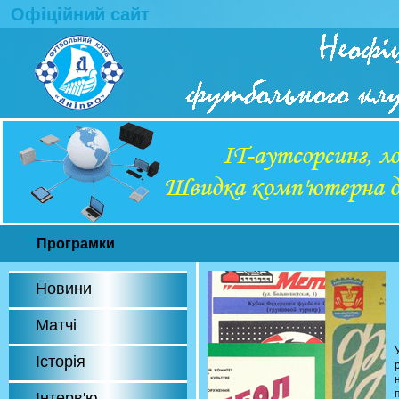
Офіційний сайт
Програмки
Новини
Матчі
Історія
Інтерв'ю