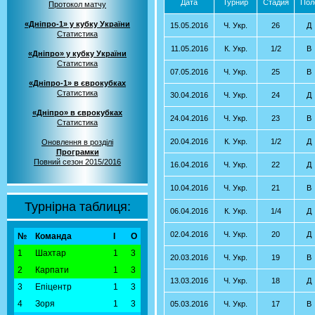
Дата
Турнир
Стадия
Пол
Протокол матчу
«Дніпро-1» у кубку України
15.05.2016
Ч. Укр.
26
Д
Статистика
11.05.2016
К. Укр.
1/2
В
«Дніпро» у кубку України
Статистика
07.05.2016
Ч. Укр.
25
В
«Дніпро-1» в єврокубках
Статистика
30.04.2016
Ч. Укр.
24
Д
«Дніпро» в єврокубках
24.04.2016
Ч. Укр.
23
В
Статистика
20.04.2016
К. Укр.
1/2
Д
Оновлення в розділі
Програмки
Повний сезон 2015/2016
16.04.2016
Ч. Укр.
22
Д
10.04.2016
Ч. Укр.
21
В
Турнірна таблиця:
06.04.2016
К. Укр.
1/4
Д
02.04.2016
Ч. Укр.
20
Д
№
Команда
І
О
1
Шахтар
1
3
20.03.2016
Ч. Укр.
19
В
2
Карпати
1
3
13.03.2016
Ч. Укр.
18
Д
3
Епіцентр
1
3
4
Зоря
1
3
05.03.2016
Ч. Укр.
17
В