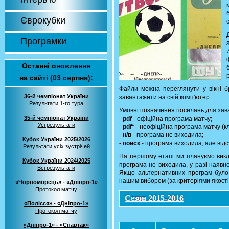
Єврокубки
Програмки
Останні оновлення
на сайті (03 серпня):
Файли можна переглянути у вікні б
36-й чемпіонат України
завантажити на свій комп'ютер.
Результати 1-го тура
Умовні позначення посилань для зав
35-й чемпіонат України
-
pdf
- офіційна програма матчу;
Усі результати
-
pdf*
- неофіційна програма матчу (к
-
н/в
- програма не виходила;
Кубок України 2025/2026
-
поиск
- програма виходила, але відс
Результати усіх зустрічей
На першому етапі ми плануємо викл
Кубок України 2024/2025
програма не виходила, у разі наявно
Всі результати
Якщо альтернативних програм було 
нашим вибором (за критеріями якості 
«Чорноморець» - «Дніпро-1»
Протокол матчу
Сезон 2015-2016
«Полісся» - «Дніпро-1»
Протокол матчу
«Дніпро-1» - «Спартак»