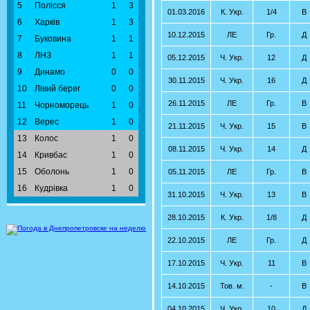
5
Полісся
1
3
01.03.2016
К. Укр.
1/4
В
6
Харків
1
3
10.12.2015
ЛЕ
Гр.
Д
7
Буковина
1
1
8
ЛНЗ
1
1
05.12.2015
Ч. Укр.
12
Д
9
Динамо
0
0
30.11.2015
Ч. Укр.
16
Д
10
Лівий берег
0
0
26.11.2015
ЛЕ
Гр.
В
11
Чорноморець
1
0
12
Верес
1
0
21.11.2015
Ч. Укр.
15
В
13
Колос
1
0
08.11.2015
Ч. Укр.
14
Д
14
Кривбас
1
0
15
Оболонь
1
0
05.11.2015
ЛЕ
Гр.
В
16
Кудрівка
1
0
31.10.2015
Ч. Укр.
13
В
28.10.2015
К. Укр.
1/8
Д
22.10.2015
ЛЕ
Гр.
Д
17.10.2015
Ч. Укр.
11
В
14.10.2015
Тов. м.
-
В
04.10.2015
Ч. Укр.
10
Д