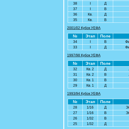
38
I
Д
37
I
В
36
Кв.
Д
35
Кв.
В
2001/02 Кубок УЕФА
№
Этап
Поле
34
I
В
Ф
33
I
Д
Ф
1997/98 Кубок УЕФА
№
Этап
Поле
32
Кв. 2
Д
31
Кв. 2
В
30
Кв. 1
В
29
Кв. 1
Д
1993/94 Кубок УЕФА
№
Этап
Поле
28
1/16
Д
Э
27
1/16
В
Э
26
1/32
В
25
1/32
Д