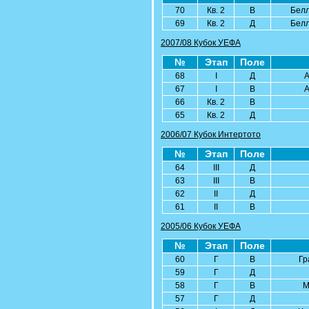
70
Кв. 2
В
Бел
69
Кв. 2
Д
Бел
2007/08 Кубок УЕФА
№
Этап
Поле
68
I
Д
А
67
I
В
А
66
Кв. 2
В
65
Кв. 2
Д
2006/07 Кубок Интертото
№
Этап
Поле
64
III
Д
63
III
В
62
II
Д
61
II
В
2005/06 Кубок УЕФА
№
Этап
Поле
60
Г
В
Гр
59
Г
Д
58
Г
В
М
57
Г
Д