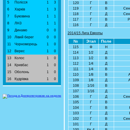
5
Полісся
1
3
120
Г
В
119
Г
В
Сен
6
Харків
1
3
118
Г
Д
Сен
7
Буковина
1
1
117
Г
В
Р
8
ЛНЗ
1
1
116
Г
Д
9
Динамо
0
0
2014/15 Лига Европы
10
Лівий берег
0
0
№
Этап
Поле
11
Чорноморець
1
0
115
Ф
Н
12
Верес
1
0
114
1/2
Д
13
Колос
1
0
113
1/2
В
112
1/4
Д
14
Кривбас
1
0
111
1/4
В
15
Оболонь
1
0
110
1/8
В
16
Кудрівка
1
0
109
1/8
Д
108
1/16
В
107
1/16
Д
106
Г
Д
Сен
105
Г
В
104
Г
В
103
Г
Д
102
Г
В
Сен
101
Г
Д
100
Кв. 4
В