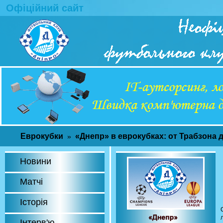
Офіційний сайт
Еврокубки
«Днепр» в еврокубках: от Трабзона 
»
Новини
Матчі
Історія
Інтерв'ю