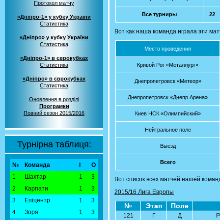
Протокол матчу
Все турниры
22
«Дніпро-1» у кубку України
Статистика
Вот как наша команда играла эти мат
«Дніпро» у кубку України
Статистика
Место проведения
«Дніпро-1» в єврокубках
Статистика
Кривой Рог «Металлург»
«Дніпро» в єврокубках
Днепропетровск «Метеор»
Статистика
Днепропетровск «Днепр Арена»
Оновлення в розділі
Програмки
Повний сезон 2015/2016
Киев НСК «Олимпийский»
Нейтральное поле
Турнірна таблиця:
Выезд
Всего
№
Команда
І
О
1
Шахтар
1
3
Вот список всех матчей нашей коман
2
Карпати
1
3
2015/16 Лига Европы
3
Епіцентр
1
3
№
Этап
Поле
4
Зоря
1
3
121
Г
Д
Р