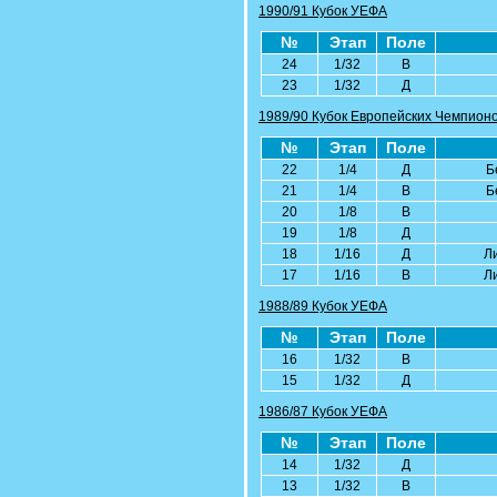
1990/91 Кубок УЕФА
№
Этап
Поле
24
1/32
В
23
1/32
Д
1989/90 Кубок Европейских Чемпион
№
Этап
Поле
22
1/4
Д
Б
21
1/4
В
Б
20
1/8
В
19
1/8
Д
18
1/16
Д
Л
17
1/16
В
Л
1988/89 Кубок УЕФА
№
Этап
Поле
16
1/32
В
15
1/32
Д
1986/87 Кубок УЕФА
№
Этап
Поле
14
1/32
Д
13
1/32
В