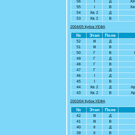
56
I
Д
Хи
55
I
В
Хи
54
Кв. 2
Д
53
Кв. 2
В
2004/05 Кубок УЕФА
№
Этап
Поле
52
III
Д
51
III
В
50
Г
В
49
Г
Д
48
Г
В
47
Г
Д
46
I
Д
45
I
В
44
Кв. 2
Д
Ар
43
Кв. 2
В
Ар
2003/04 Кубок УЕФА
№
Этап
Поле
42
III
Д
41
III
В
40
II
Д
39
II
В