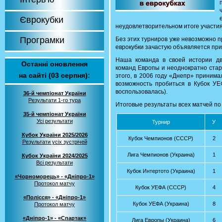
Єврокубки
неудовлетворительном итоге участия
Програмки
Без этих турниров уже невозможно 
еврокубки зачастую объявляется при
Наша команда в своей истории д
Останні оновлення
команд Европы и неоднократно стар
на сайті (03 серпня):
этого, в 2006 году «Днепр» принима
возможность пробиться в Кубок У
воспользовалась).
36-й чемпіонат України
Результати 1-го тура
Итоговые результаты всех матчей п
35-й чемпіонат України
Усі результати
Турнир
У
Кубок України 2025/2026
Кубок Чемпионов (СССР)
2
Результати усіх зустрічей
Лига Чемпионов (Украина)
1
Кубок України 2024/2025
Всі результати
Кубок Интертото (Украина)
1
«Чорноморець» - «Дніпро-1»
Протокол матчу
Кубок УЕФА (СССР)
4
«Полісся» - «Дніпро-1»
Кубок УЕФА (Украина)
8
Протокол матчу
«Дніпро-1» - «Спартак»
Лига Европы (Украина)
6