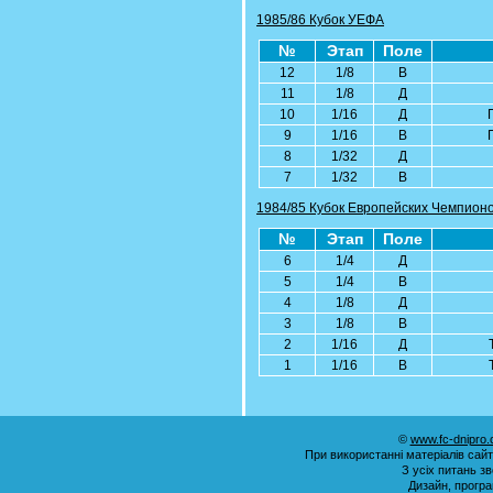
1985/86 Кубок УЕФА
№
Этап
Поле
12
1/8
В
11
1/8
Д
10
1/16
Д
9
1/16
В
8
1/32
Д
7
1/32
В
1984/85 Кубок Европейских Чемпион
№
Этап
Поле
6
1/4
Д
5
1/4
В
4
1/8
Д
3
1/8
В
2
1/16
Д
1
1/16
В
©
www.fc-dnipro
При використанні матеріалів сай
З усіх питань з
Дизайн, прогр