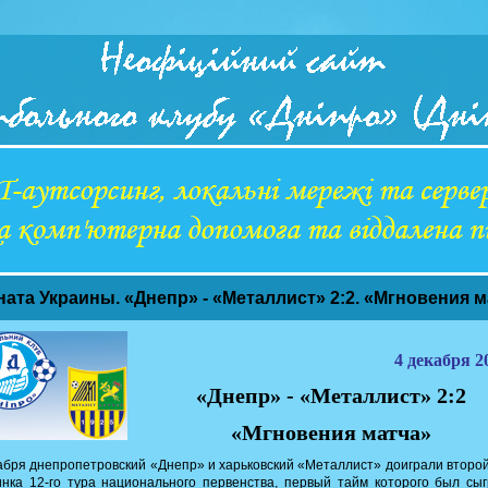
ната Украины. «Днепр» - «Металлист» 2:2. «Мгновения 
4 декабря 20
«Днепр» - «Металлист» 2:2
«Мгновения матча»
абря днепропетровский «Днепр» и харьковский «Металлист» доиграли второ
нка 12-го тура национального первенства, первый тайм которого был сы