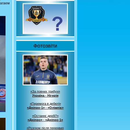
лагаем
Фотозвіти
«За повних трибун»
Україна - Нігерія
«Перемога в дебюті»
«Дніпро-1» - «Олімпік»
«Останнє дербі?»
«Дніпро» - «Дніпро-1»
«Розгром після перерви»