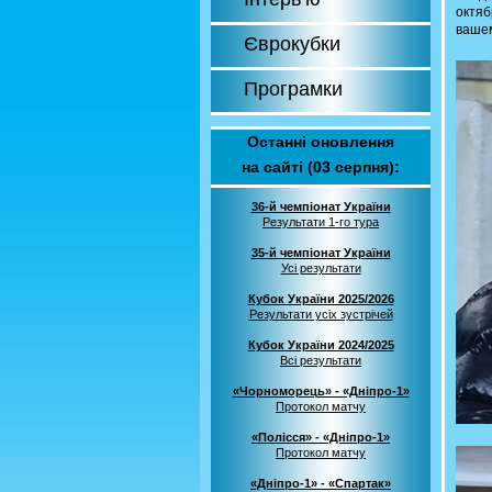
октяб
вашем
Єврокубки
Програмки
Останні оновлення
на сайті (03 серпня):
36-й чемпіонат України
Результати 1-го тура
35-й чемпіонат України
Усі результати
Кубок України 2025/2026
Результати усіх зустрічей
Кубок України 2024/2025
Всі результати
«Чорноморець» - «Дніпро-1»
Протокол матчу
«Полісся» - «Дніпро-1»
Протокол матчу
«Дніпро-1» - «Спартак»