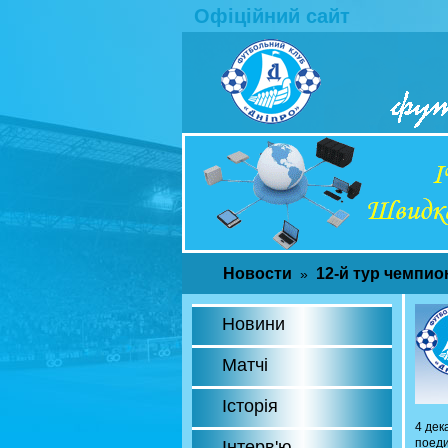
Офіційний сайт
Новости
12-й тур чемпио
»
Новини
Матчі
Історія
4 дек
поеди
Інтерв'ю