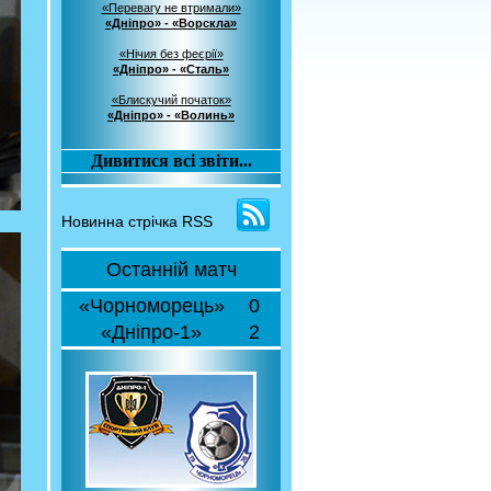
«Перевагу не втримали»
«Дніпро» - «Ворскла»
«Нічия без феєрії»
«Дніпро» - «Сталь»
«Блискучий початок»
«Дніпро» - «Волинь»
Дивитися всі звіти...
Новинна стрічка RSS
Останній матч
«Чорноморець»
0
«Дніпро-1»
2