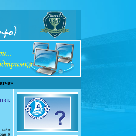
матча»
13 г.
й тайм
гран 6