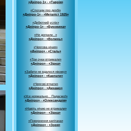
«Дніпро-1» - «Таврія»
«Спогади про дербі»
«Дніпро-1» - «Металіст 1925»
«Дебютний успіх»
«Дніпро-1» - «Буковина»
«Не дограли...»
«Дніпро» - «Волинь»
«Чергова нічия»
«Дніпро» - «Сталь»
«Три очки втримали»
«Дніпро» - «Зірка»
«Забити не вдалося нікому»
«Дніпро» - «Карпати»
«Чергові втрати»
«Дніпро» - «Динамо»
«Усе нормально... Падаємо!»
«Дніпро» - «Олександрія»
«Навіть нічию не втримали»
«Дніпро» - «Зірка»
«Повернення капітана»
«Дніпро» - «Зоря»