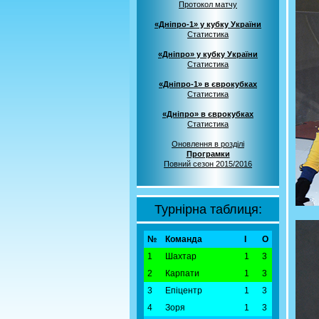
Протокол матчу
«Дніпро-1» у кубку України
Статистика
«Дніпро» у кубку України
Статистика
«Дніпро-1» в єврокубках
Статистика
«Дніпро» в єврокубках
Статистика
Оновлення в розділі
Програмки
Повний сезон 2015/2016
Турнірна таблиця:
№
Команда
І
О
1
Шахтар
1
3
2
Карпати
1
3
3
Епіцентр
1
3
4
Зоря
1
3