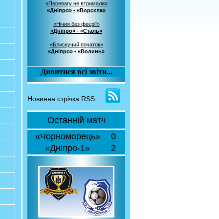
«Перевагу не втримали»
«Дніпро» - «Ворскла»
«Нічия без феєрії»
«Дніпро» - «Сталь»
«Блискучий початок»
«Дніпро» - «Волинь»
Дивитися всі звіти...
Новинна стрічка RSS
Останній матч
«Чорноморець»
0
«Дніпро-1»
2