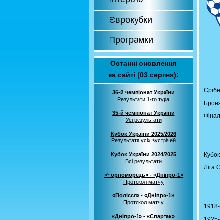
Єврокубки
Програмки
Останні оновлення
на сайті (03 серпня):
Срібн
36-й чемпіонат України
Результати 1-го тура
Бронз
35-й чемпіонат України
Фінал
Усі результати
Кубок України 2025/2026
Результати усіх зустрічей
Кубок України 2024/2025
Кубок
Всі результати
Ліга 
«Чорноморець» - «Дніпро-1»
Протокол матчу
«Полісся» - «Дніпро-1»
Протокол матчу
1918-
«Дніпро-1» - «Спартак»
1925-