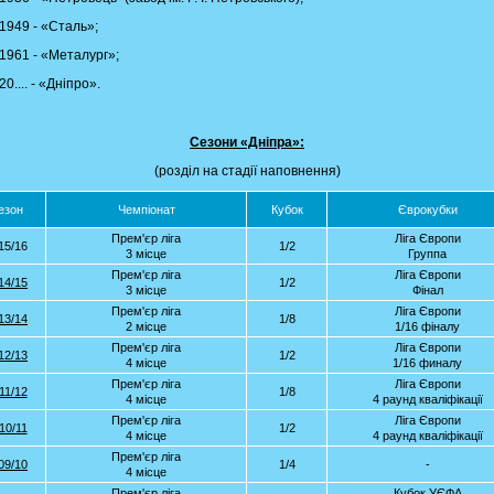
1949 - «Сталь»;
1961 - «Металург»;
0.... - «Дніпро».
Сезони «Дніпра»:
(розділ на стадії наповнення)
езон
Чемпіонат
Кубок
Єврокубки
Прем'єр ліга
Ліга Європи
15/16
1/2
3 місце
Группа
Прем'єр ліга
Ліга Європи
14/15
1/2
3 місце
Фінал
Прем'єр ліга
Ліга Європи
13/14
1/8
2 місце
1/16 фіналу
Прем'єр ліга
Ліга Європи
12/13
1/2
4 місце
1/16 финалу
Прем'єр ліга
Ліга Європи
11/12
1/8
4 місце
4 раунд кваліфікації
Прем'єр ліга
Ліга Європи
10/11
1/2
4 місце
4 раунд кваліфікації
Прем'єр ліга
09/10
1/4
-
4 місце
Прем'єр ліга
Кубок УЄФА