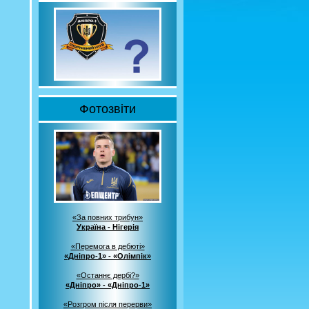
Фотозвіти
«За повних трибун»
Україна - Нігерія
«Перемога в дебюті»
«Дніпро-1» - «Олімпік»
«Останнє дербі?»
«Дніпро» - «Дніпро-1»
«Розгром після перерви»