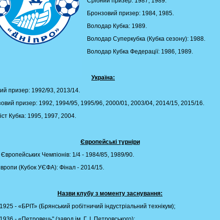
Срібний призер: 1987, 1989.
Бронзовий призер: 1984, 1985.
Володар Кубка: 1989.
Володар Суперкубка (Кубка сезону): 1988.
Володар Кубка Федерації: 1986, 1989.
Україна:
ий призер: 1992/93, 2013/14.
овий призер: 1992, 1994/95, 1995/96, 2000/01, 2003/04, 2014/15, 2015/16.
іст Кубка: 1995, 1997, 2004.
Європейські турніри
 Європейських Чемпіонів: 1/4 - 1984/85, 1989/90.
Європи (Кубок УЄФА): Фінал - 2014/15.
Назви клубу з моменту заснування:
1925 - «БРІТ» (Брянський робітничий індустріальний технікум);
1936 - «Петровець" (завод ім. Г. І. Петровського);