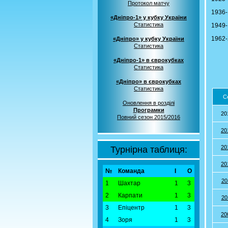
Протокол матчу
1936-
«Дніпро-1» у кубку України
Статистика
1949-
1962-2
«Дніпро» у кубку України
Статистика
«Дніпро-1» в єврокубках
Статистика
«Дніпро» в єврокубках
Статистика
С
Оновлення в розділі
Програмки
20
Повний сезон 2015/2016
20
20
Турнірна таблиця:
20
№
Команда
І
О
20
1
Шахтар
1
3
2
Карпати
1
3
20
3
Епіцентр
1
3
20
4
Зоря
1
3