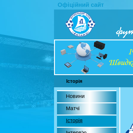
Офіційний сайт
Історія
Новини
Матчі
Історія
Інтерв'ю