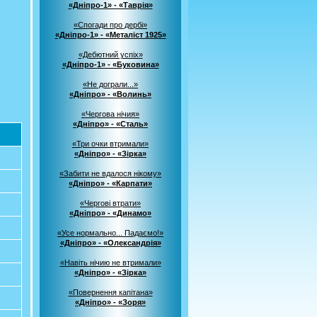
«Дніпро-1» - «Таврія»
«Спогади про дербі»
«Дніпро-1» - «Металіст 1925»
«Дебютний успіх»
«Дніпро-1» - «Буковина»
«Не дограли...»
«Дніпро» - «Волинь»
«Чергова нічия»
«Дніпро» - «Сталь»
«Три очки втримали»
«Дніпро» - «Зірка»
«Забити не вдалося нікому»
«Дніпро» - «Карпати»
«Чергові втрати»
«Дніпро» - «Динамо»
«Усе нормально... Падаємо!»
«Дніпро» - «Олександрія»
«Навіть нічию не втримали»
«Дніпро» - «Зірка»
«Повернення капітана»
«Дніпро» - «Зоря»