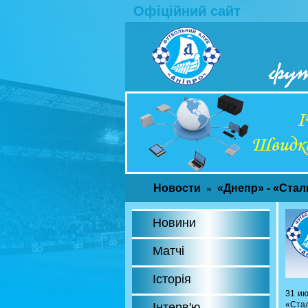
Офіційний сайт
Новости
«Днепр» - «Стал
»
Новини
Матчі
Історія
31 ию
«Стал
Інтерв'ю