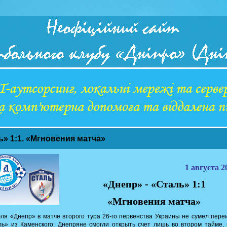
ь» 1:1. «Мгновения матча»
1 августа 20
«Днепр» - «Сталь» 1:1
«Мгновения матча»
ля «Днепр» в матче второго тура 26-го первенства Украины не сумел пере
ь» из Каменского. Днепряне смогли открыть счет лишь во втором тайме,