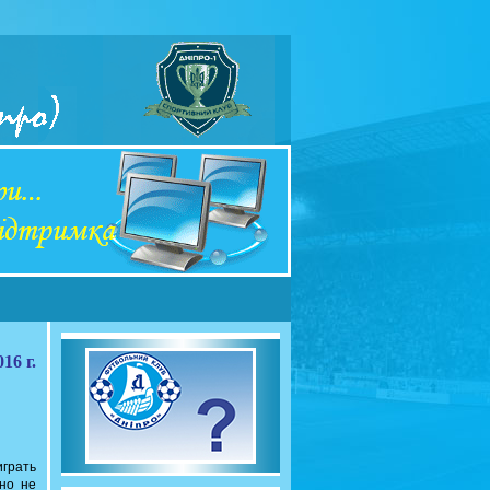
16 г.
играть
 но не