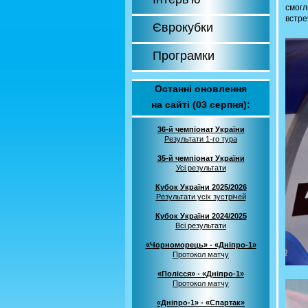
смогл
встре
Єврокубки
Програмки
Останні оновлення
на сайті (03 серпня):
36-й чемпіонат України
Результати 1-го тура
35-й чемпіонат України
Усі результати
Кубок України 2025/2026
Результати усіх зустрічей
Кубок України 2024/2025
Всі результати
«Чорноморець» - «Дніпро-1»
Протокол матчу
«Полісся» - «Дніпро-1»
Протокол матчу
«Дніпро-1» - «Спартак»