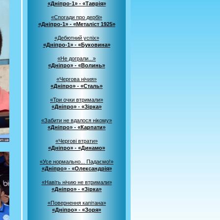
«Дніпро-1» - «Таврія»
«Спогади про дербі»
«Дніпро-1» - «Металіст 1925»
«Дебютний успіх»
«Дніпро-1» - «Буковина»
«Не дограли...»
«Дніпро» - «Волинь»
«Чергова нічия»
«Дніпро» - «Сталь»
«Три очки втримали»
«Дніпро» - «Зірка»
«Забити не вдалося нікому»
«Дніпро» - «Карпати»
«Чергові втрати»
«Дніпро» - «Динамо»
«Усе нормально... Падаємо!»
«Дніпро» - «Олександрія»
«Навіть нічию не втримали»
«Дніпро» - «Зірка»
«Повернення капітана»
«Дніпро» - «Зоря»