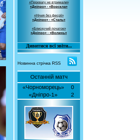
«Перевагу не втримали»
«Дніпро» - «Ворскла»
«Нічия без феєрії»
«Дніпро» - «Сталь»
«Блискучий початок»
«Дніпро» - «Волинь»
Дивитися всі звіти...
Новинна стрічка RSS
Останній матч
«Чорноморець»
0
«Дніпро-1»
2