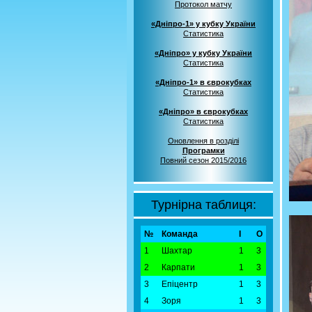
Протокол матчу
«Дніпро-1» у кубку України
Статистика
«Дніпро» у кубку України
Статистика
«Дніпро-1» в єврокубках
Статистика
«Дніпро» в єврокубках
Статистика
Оновлення в розділі
Програмки
Повний сезон 2015/2016
Турнірна таблиця:
№
Команда
І
О
1
Шахтар
1
3
2
Карпати
1
3
3
Епіцентр
1
3
4
Зоря
1
3