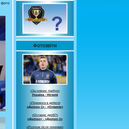
ю фото
Фотозвіти
«За повних трибун»
Україна - Нігерія
«Перемога в дебюті»
«Дніпро-1» - «Олімпік»
«Останнє дербі?»
«Дніпро» - «Дніпро-1»
«Розгром після перерви»